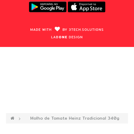
MADE WITH
BY
3TECH.
SOLUTIONS
LAB
ONE
DESIGN
—›
Molho de Tomate Heinz Tradicional 340g