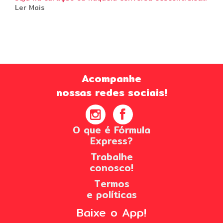
Ler Mais
Acompanhe
nossas redes sociais!
O que é Fórmula
Express?
Trabalhe
conosco!
Termos
e políticas
Baixe o App!