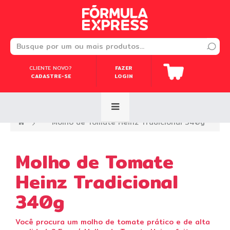
CLIENTE NOVO?
CLIENTE NOVO?
FAZER
FAZER
CADASTRE-SE
CADASTRE-SE
LOGIN
LOGIN
—›
Molho de Tomate Heinz Tradicional 340g
Molho de Tomate
Heinz Tradicional
340g
Você procura um molho de tomate prático e de alta