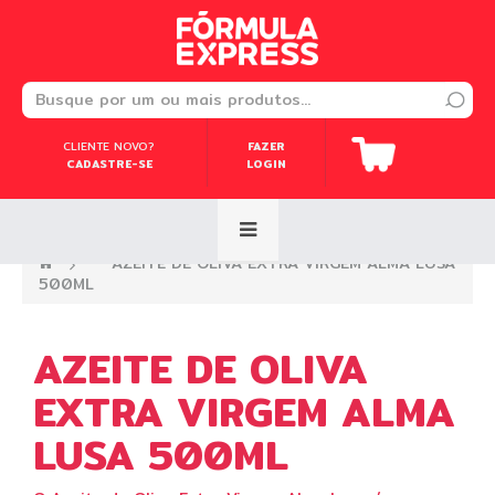
CLIENTE NOVO?
CLIENTE NOVO?
FAZER
FAZER
CADASTRE-SE
CADASTRE-SE
LOGIN
LOGIN
—›
AZEITE DE OLIVA EXTRA VIRGEM ALMA LUSA
500ML
AZEITE DE OLIVA
EXTRA VIRGEM ALMA
LUSA 500ML