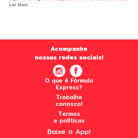
Ler Mais
Acompanhe
nossas redes sociais!
O que é Fórmula
Express?
Trabalhe
conosco!
Termos
e políticas
Baixe o App!