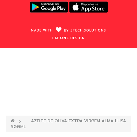
MADE WITH
BY
3TECH.
SOLUTIONS
LAB
ONE
DESIGN
—›
AZEITE DE OLIVA EXTRA VIRGEM ALMA LUSA
500ML