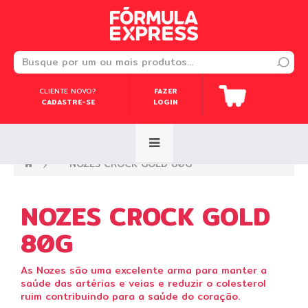
CLIENTE NOVO?
CLIENTE NOVO?
FAZER
FAZER
CADASTRE-SE
CADASTRE-SE
LOGIN
LOGIN
—›
NOZES CROCK GOLD 80G
NOZES CROCK GOLD
80G
As Nozes
são uma excelente arma para manter a
saúde das artérias e veias e reduzir o
colesterol
ruim
contribuindo para a saúde do coração.