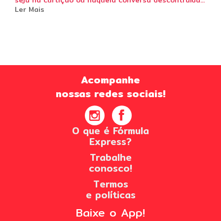
Ler Mais
Acompanhe
nossas redes sociais!
O que é Fórmula
Express?
Trabalhe
conosco!
Termos
e políticas
Baixe o App!