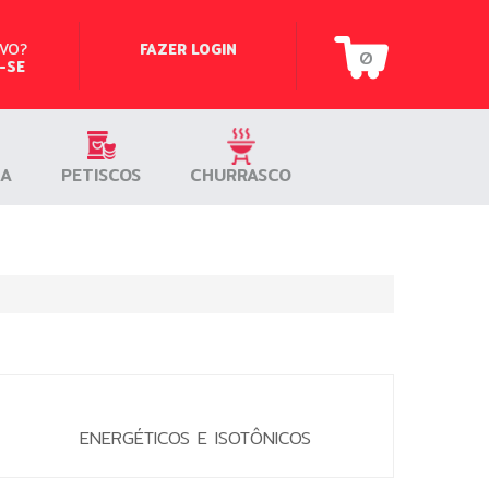
OVO?
OVO?
FAZER LOGIN
FAZER LOGIN
0
0
-SE
-SE
IA
IA
PETISCOS
PETISCOS
CHURRASCO
CHURRASCO
ENERGÉTICOS E ISOTÔNICOS