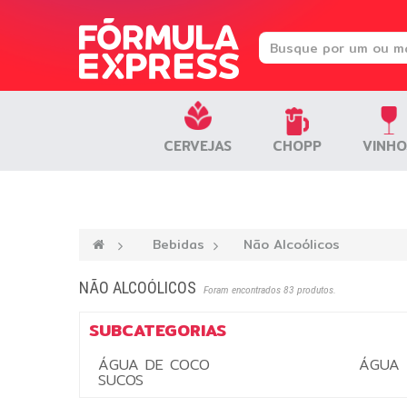
CERVEJAS
CERVEJAS
CHOPP
CHOPP
VINHO
VINHO
—›
Bebidas
—›
Não Alcoólicos
NÃO ALCOÓLICOS
Foram encontrados 83 produtos.
SUBCATEGORIAS
ÁGUA DE COCO
ÁGUA
SUCOS