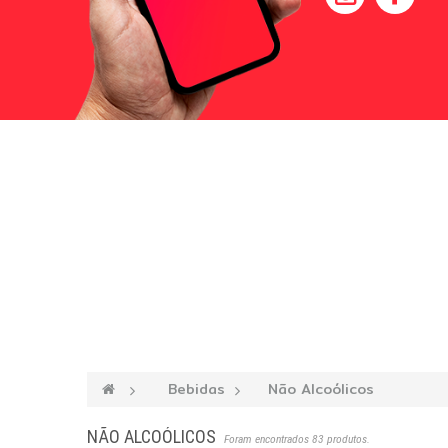
—›
Bebidas
—›
Não Alcoólicos
NÃO ALCOÓLICOS
Foram encontrados 83 produtos.