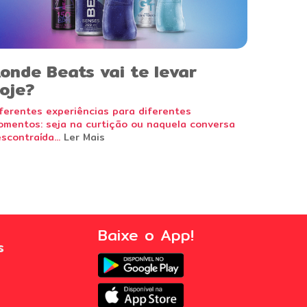
onde Beats vai te levar
oje?
ferentes experiências para diferentes
mentos: seja na curtição ou naquela conversa
scontraída...
Ler Mais
Baixe o App!
s