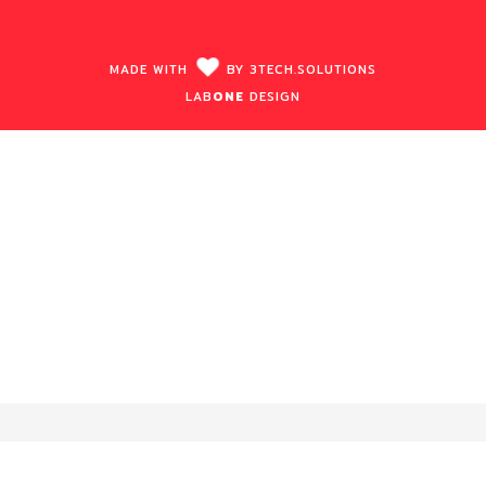
MADE WITH
BY
3TECH.
SOLUTIONS
LAB
ONE
DESIGN