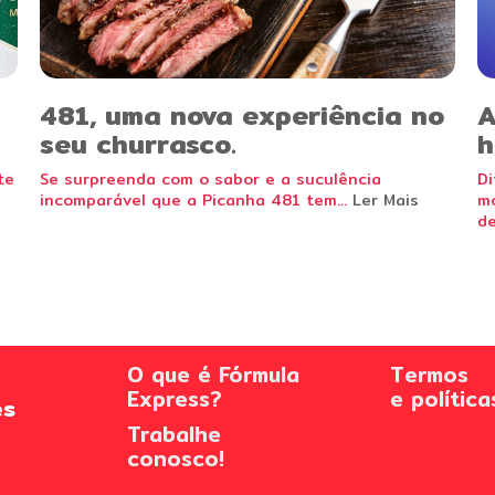
481, uma nova experiência no
A
seu churrasco.
h
te
Se surpreenda com o sabor e a suculência
Di
incomparável que a Picanha 481 tem...
Ler Mais
mo
de
O que é Fórmula
Termos
Express?
e política
es
Trabalhe
conosco!