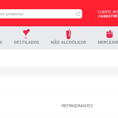
CLIENTE N
CLIENTE N
CADASTRE
CADASTRE
S
S
DESTILADOS
DESTILADOS
NÃO ALCOÓLICOS
NÃO ALCOÓLICOS
MERCEAR
MERCEAR
REFRIGERANTES