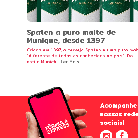
Spaten a puro malte de
Munique, desde 1397
Criada em 1397, a cerveja Spaten é uma puro mal
"diferente de todas as conhecidas no país". Do
estilo Munich...
Ler Mais
Acompanhe
nossas red
sociais!