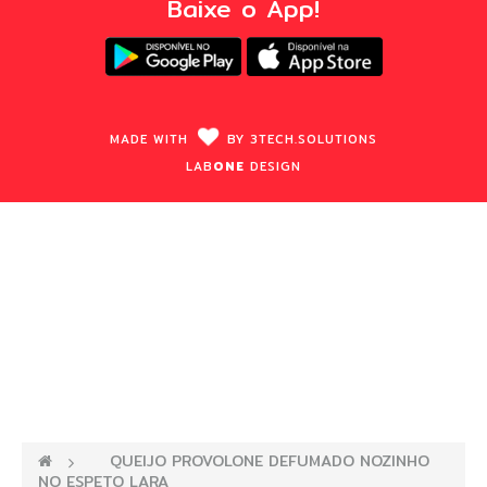
Baixe o App!
MADE WITH
BY
3TECH.
SOLUTIONS
LAB
ONE
DESIGN
—›
QUEIJO PROVOLONE DEFUMADO NOZINHO
NO ESPETO LARA