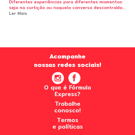
Diferentes experiências para diferentes momentos:
seja na curtição ou naquela conversa descontraída...
Ler Mais
Acompanhe
nossas redes sociais!
O que é Fórmula
Express?
Trabalhe
conosco!
Termos
e políticas