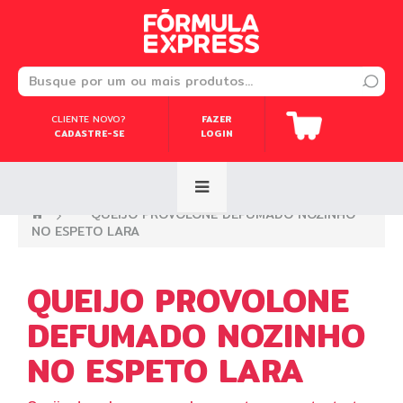
CLIENTE NOVO?
CLIENTE NOVO?
FAZER
FAZER
CADASTRE-SE
CADASTRE-SE
LOGIN
LOGIN
—›
QUEIJO PROVOLONE DEFUMADO NOZINHO
NO ESPETO LARA
QUEIJO PROVOLONE
DEFUMADO NOZINHO
NO ESPETO LARA