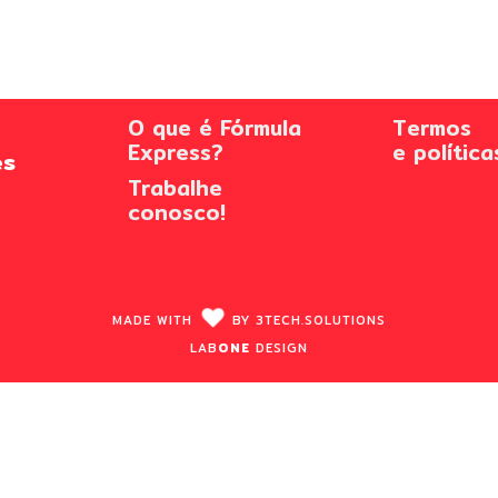
O que é Fórmula
Termos
Express?
e política
es
Trabalhe
conosco!
MADE WITH
BY
3TECH.
SOLUTIONS
LAB
ONE
DESIGN