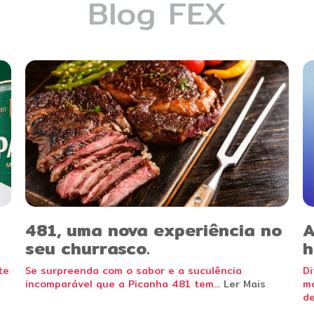
Blog FEX
481, uma nova experiência no
A
seu churrasco.
h
te
Se surpreenda com o sabor e a suculência
Di
incomparável que a Picanha 481 tem...
Ler Mais
mo
de