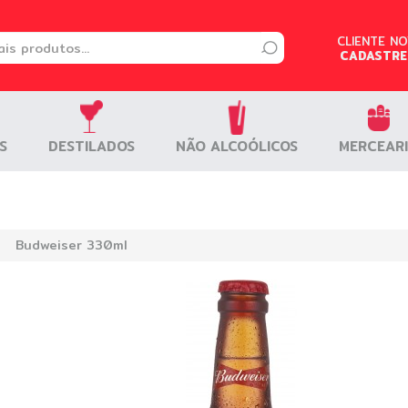
CLIENTE N
CLIENTE N
CADASTRE
CADASTRE
S
S
DESTILADOS
DESTILADOS
NÃO ALCOÓLICOS
NÃO ALCOÓLICOS
MERCEAR
MERCEAR
›
Budweiser 330ml