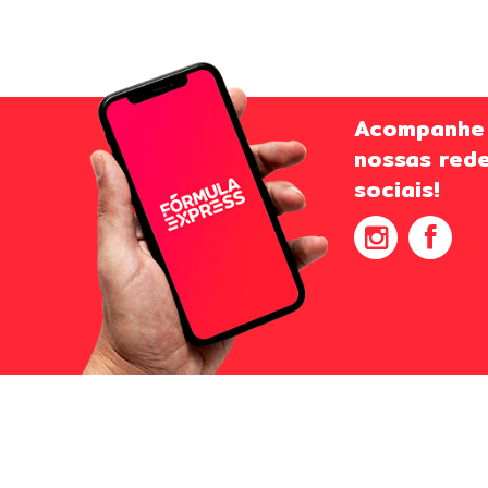
Acompanhe
nossas red
sociais!