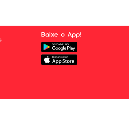
Baixe o App!
s