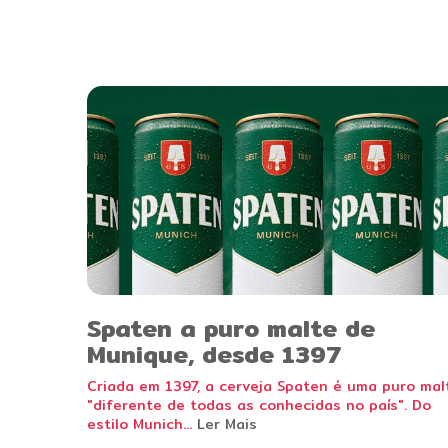
Spaten a puro malte de
Munique, desde 1397
Criada em 1397, a cerveja Spaten é uma puro mal
"diferente de todas as conhecidas no país". Do
estilo Munich...
Ler Mais