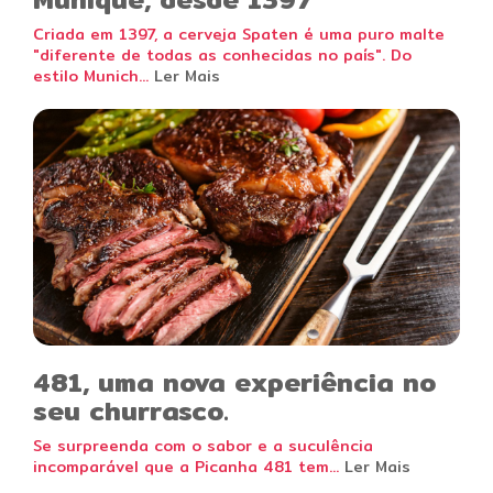
Criada em 1397, a cerveja Spaten é uma puro malte
"diferente de todas as conhecidas no país". Do
estilo Munich...
Ler Mais
481, uma nova experiência no
seu churrasco.
Se surpreenda com o sabor e a suculência
incomparável que a Picanha 481 tem...
Ler Mais