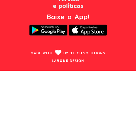
e políticas
Baixe o App!
MADE WITH
BY
3TECH.
SOLUTIONS
LAB
ONE
DESIGN