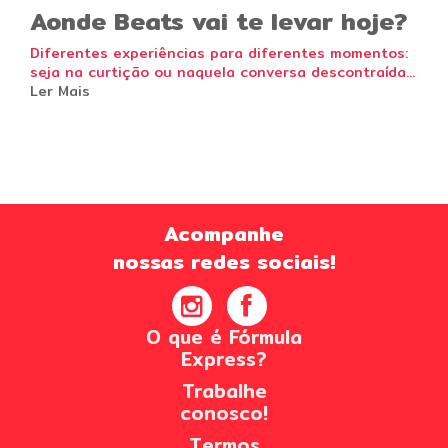
Aonde Beats vai te levar hoje?
Diferentes experiências para diferentes momentos:
seja na curtição ou naquela conversa descontraída...
Ler Mais
Acompanhe
nossas redes sociais!
O que é Fórmula
Express?
Trabalhe
conosco!
Termos