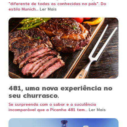
"diferente de todas as conhecidas no país". Do
estilo Munich...
Ler Mais
481, uma nova experiência no
seu churrasco.
Se surpreenda com o sabor e a suculência
incomparável que a Picanha 481 tem...
Ler Mais