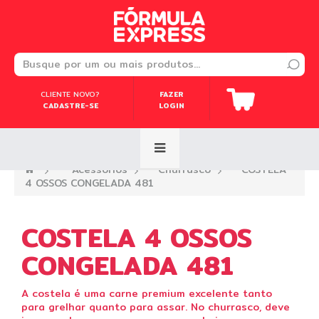
CLIENTE NOVO?
CLIENTE NOVO?
FAZER
FAZER
CADASTRE-SE
CADASTRE-SE
LOGIN
LOGIN
—›
Acessórios
—›
Churrasco
—›
COSTELA
4 OSSOS CONGELADA 481
COSTELA 4 OSSOS
CONGELADA 481
A costela é uma carne premium excelente tanto
para grelhar quanto para assar. No churrasco, deve