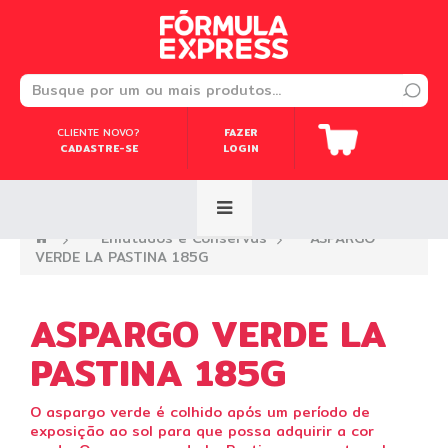
CLIENTE NOVO?
CLIENTE NOVO?
FAZER
FAZER
CADASTRE-SE
CADASTRE-SE
LOGIN
LOGIN
—›
Enlatados e Conservas
—›
ASPARGO
VERDE LA PASTINA 185G
ASPARGO VERDE LA
PASTINA 185G
O aspargo verde é colhido após um período de
exposição ao sol para que possa adquirir a cor