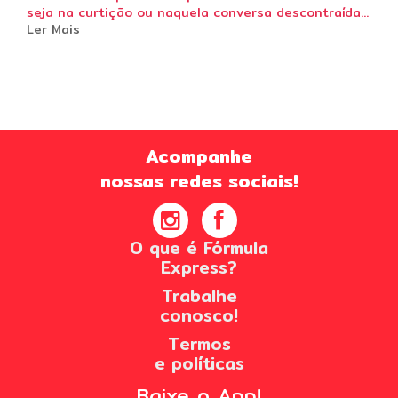
seja na curtição ou naquela conversa descontraída...
Ler Mais
Acompanhe
nossas redes sociais!
O que é Fórmula
Express?
Trabalhe
conosco!
Termos
e políticas
Baixe o App!