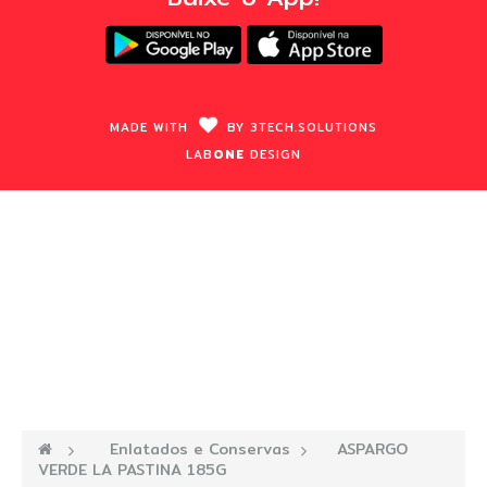
MADE WITH
BY
3TECH.
SOLUTIONS
LAB
ONE
DESIGN
—›
Enlatados e Conservas
—›
ASPARGO
VERDE LA PASTINA 185G