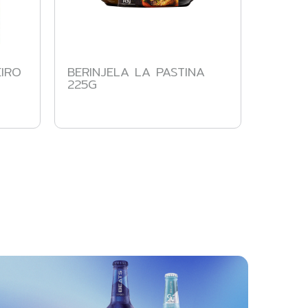
IRO
BERINJELA LA PASTINA
LA PA
225G
BRASA