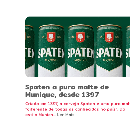
Spaten a puro malte de
Munique, desde 1397
Criada em 1397, a cerveja Spaten é uma puro mal
"diferente de todas as conhecidas no país". Do
estilo Munich...
Ler Mais