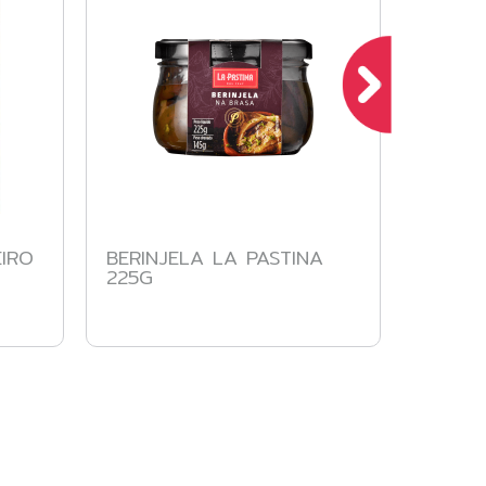
IRO
BERINJELA LA PASTINA
LA PA
225G
BRASA