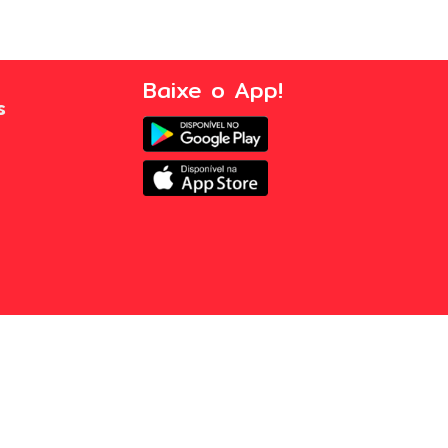
Baixe o App!
s