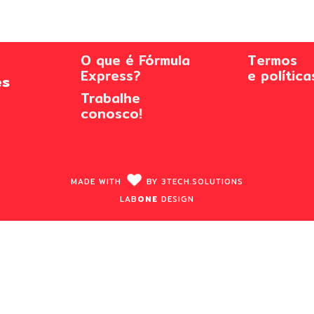
O que é Fórmula
Termos
Express?
e política
es
Trabalhe
conosco!
MADE WITH
BY
3TECH.
SOLUTIONS
LAB
ONE
DESIGN