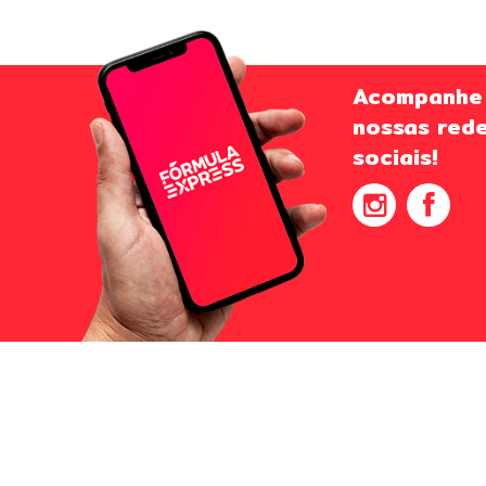
Acompanhe
nossas red
sociais!