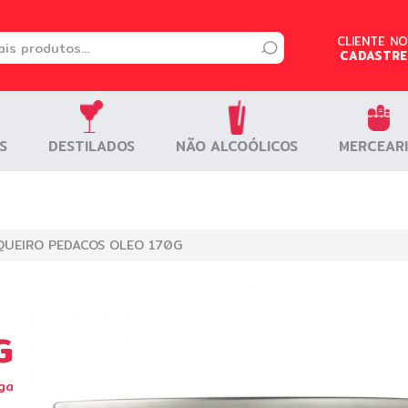
CLIENTE N
CLIENTE N
CADASTRE
CADASTRE
S
S
DESTILADOS
DESTILADOS
NÃO ALCOÓLICOS
NÃO ALCOÓLICOS
MERCEAR
MERCEAR
UEIRO PEDACOS OLEO 170G
G
ga