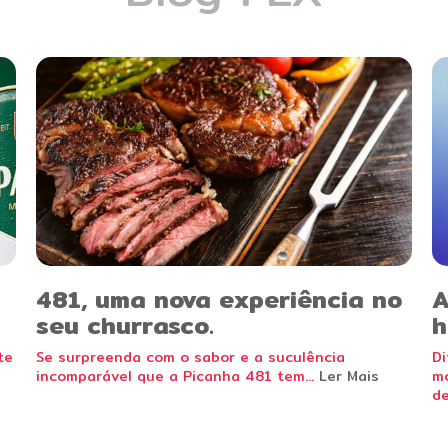
481, uma nova experiência no
A
seu churrasco.
h
te
Se surpreenda com o sabor e a suculência
Di
incomparável que a Picanha 481 tem...
Ler Mais
mo
de