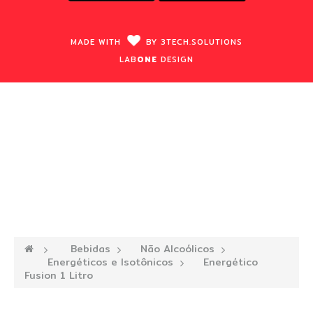
MADE WITH
BY
3TECH.
SOLUTIONS
LAB
ONE
DESIGN
—›
Bebidas
—›
Não Alcoólicos
—›
Energéticos e Isotônicos
—›
Energético
Fusion 1 Litro