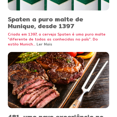
Spaten a puro malte de
Munique, desde 1397
Criada em 1397, a cerveja Spaten é uma puro malte
"diferente de todas as conhecidas no país". Do
estilo Munich...
Ler Mais
481, uma nova experiência no