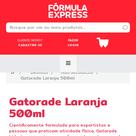
CLIENTE NOVO?
CLIENTE NOVO?
FAZER
FAZER
CADASTRE-SE
CADASTRE-SE
LOGIN
LOGIN
—›
Bebidas
—›
Não Alcoólicos
—›
Gatorade Laranja 500ml
Gatorade Laranja
500ml
Cientificamente formulada para esportistas e
pessoas que praticam atividade física, Gatorade