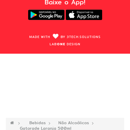
Baixe o App!
MADE WITH
BY
3TECH.
SOLUTIONS
LAB
ONE
DESIGN
—›
Bebidas
—›
Não Alcoólicos
—›
Gatorade Laranja 500ml