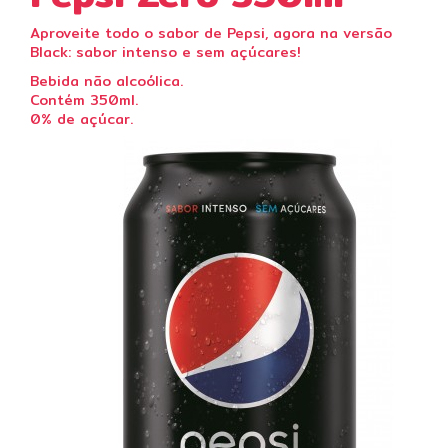
Aproveite todo o sabor de Pepsi, agora na versão
Black: sabor intenso e sem açúcares!
Bebida não alcoólica.
Contém 350ml.
0% de açúcar.