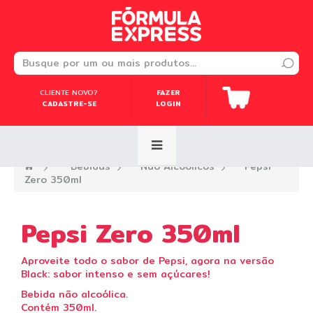
CLIENTE NOVO?
CLIENTE NOVO?
FAZER
FAZER
CADASTRE-SE
CADASTRE-SE
LOGIN
LOGIN
—›
Bebidas
—›
Não Alcoólicos
—›
Pepsi
Zero 350ml
Pepsi Zero 350ml
Aproveite todo o sabor de Pepsi, agora na versão
Black: sabor intenso e sem açúcares!
Bebida não alcoólica.
Contém 350ml.