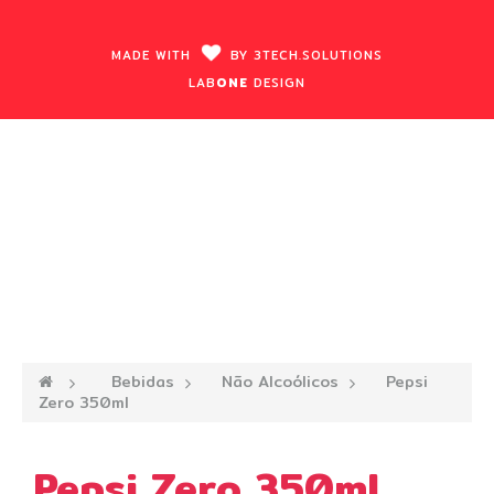
MADE WITH
BY
3TECH.
SOLUTIONS
LAB
ONE
DESIGN
—›
Bebidas
—›
Não Alcoólicos
—›
Pepsi
Zero 350ml
Pepsi Zero 350ml