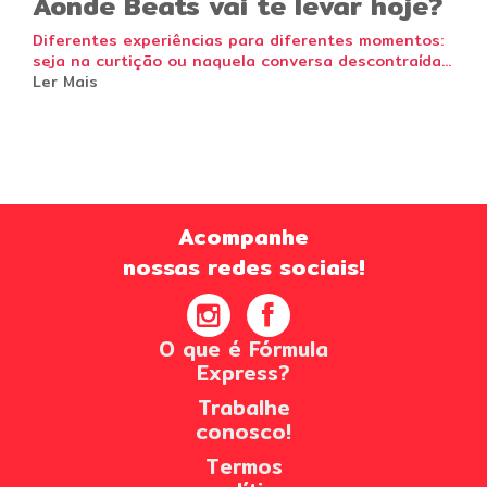
Aonde Beats vai te levar hoje?
Diferentes experiências para diferentes momentos:
seja na curtição ou naquela conversa descontraída...
Ler Mais
Acompanhe
nossas redes sociais!
O que é Fórmula
Express?
Trabalhe
conosco!
Termos