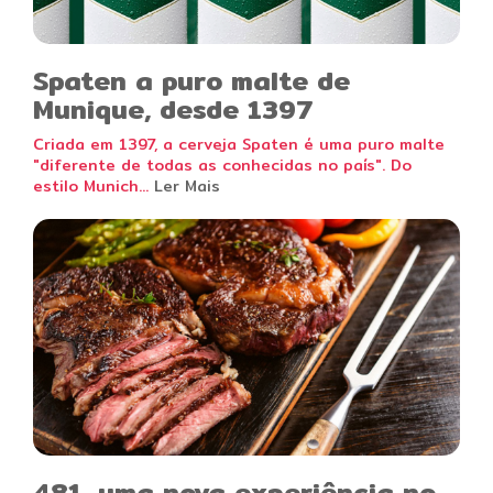
Spaten a puro malte de
Munique, desde 1397
Criada em 1397, a cerveja Spaten é uma puro malte
"diferente de todas as conhecidas no país". Do
estilo Munich...
Ler Mais
481, uma nova experiência no