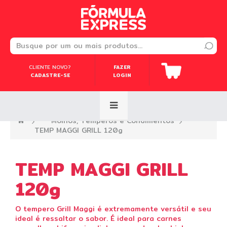
CLIENTE NOVO?
CLIENTE NOVO?
FAZER
FAZER
CADASTRE-SE
CADASTRE-SE
LOGIN
LOGIN
—›
Molhos, Temperos e Condimentos
—›
TEMP MAGGI GRILL 120g
TEMP MAGGI GRILL
120g
O tempero Grill Maggi é extremamente versátil e seu
ideal é ressaltar o sabor. É ideal para carnes