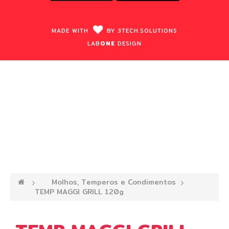
MADE WITH
BY
3TECH.
SOLUTIONS
LAB
ONE
DESIGN
—›
Molhos, Temperos e Condimentos
—›
TEMP MAGGI GRILL 120g