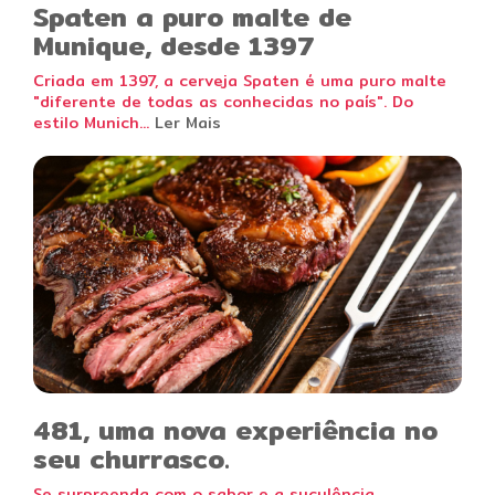
Spaten a puro malte de
Munique, desde 1397
Criada em 1397, a cerveja Spaten é uma puro malte
"diferente de todas as conhecidas no país". Do
estilo Munich...
Ler Mais
481, uma nova experiência no
seu churrasco.
Se surpreenda com o sabor e a suculência