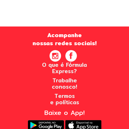
Acompanhe
nossas redes sociais!
O que é Fórmula
Express?
Trabalhe
conosco!
Termos
e políticas
Baixe o App!