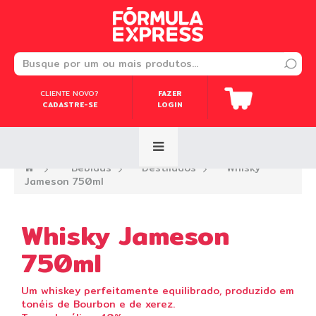
CLIENTE NOVO?
CLIENTE NOVO?
FAZER
FAZER
CADASTRE-SE
CADASTRE-SE
LOGIN
LOGIN
—›
Bebidas
—›
Destilados
—›
Whisky
Jameson 750ml
Whisky Jameson
750ml
Um whiskey perfeitamente equilibrado, produzido em
tonéis de Bourbon e de xerez.