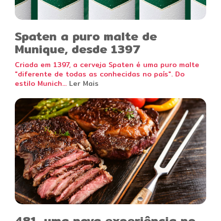
Spaten a puro malte de
Munique, desde 1397
Criada em 1397, a cerveja Spaten é uma puro malte
"diferente de todas as conhecidas no país". Do
estilo Munich...
Ler Mais
481, uma nova experiência no