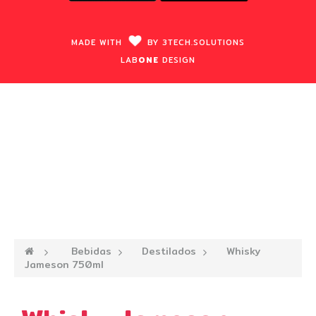
MADE WITH
BY
3TECH.
SOLUTIONS
LAB
ONE
DESIGN
—›
Bebidas
—›
Destilados
—›
Whisky
Jameson 750ml