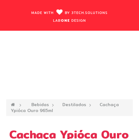
MADE WITH
BY
3TECH.
SOLUTIONS
LAB
ONE
DESIGN
—›
Bebidas
—›
Destilados
—›
Cachaça
Ypióca Ouro 965ml
Cachaça Ypióca Ouro