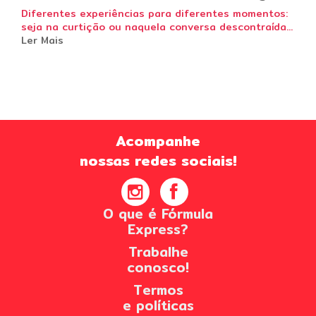
Diferentes experiências para diferentes momentos:
seja na curtição ou naquela conversa descontraída...
Ler Mais
Acompanhe
nossas redes sociais!
O que é Fórmula
Express?
Trabalhe
conosco!
Termos
e políticas