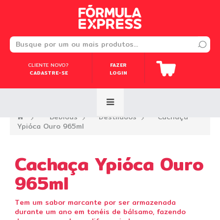
CLIENTE NOVO?
CLIENTE NOVO?
FAZER
FAZER
CADASTRE-SE
CADASTRE-SE
LOGIN
LOGIN
—›
Bebidas
—›
Destilados
—›
Cachaça
Ypióca Ouro 965ml
Cachaça Ypióca Ouro
965ml
Tem um sabor marcante por ser armazenada
durante um ano em tonéis de bálsamo, fazendo